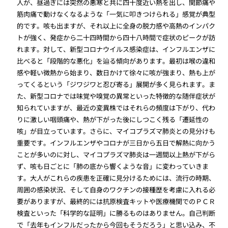
人が、昼過ぎには突然の悪寒と共に四十度近い熱を出し、関節痛や
筋肉痛で動けなくなるような「一気に叩きつけられる」感覚が典型
的です。咳も出ますが、それ以上に全身の脱力感や高熱のインパク
トが強く、発症から二十四時間から四十八時間で症状のピークが訪
れます。対して、新型コロナウイルス感染症は、インフルエンザに
比べると「段階的な悪化」を辿る傾向があります。最初は喉の違和
感や軽い微熱から始まり、数日かけて徐々に咳が強まり、熱も上が
ってくるという「ジワジワと忍び寄る」展開が多く見られます。ま
た、新型コロナでは味覚や嗅覚の異常といった特徴的な随伴症状が
知られていますが、最近の変異株ではそれらの頻度は下がり、代わ
りに激しい咽頭痛や、熱が下がった後にしつこく残る「遷延性の
咳」が目立っています。さらに、マイコプラズマ肺炎との見分けも
重要です。インフルエンザやコロナが三日から五日で解熱に向かう
ことが多いのに対し、マイコプラズマ肺炎は一週間以上熱が下がら
ず、咳も日ごとに「肺の底から響くような音」に変わっていきま
す。大人がこれらの疾患を正確に見分けるためには、流行の時期、
周囲の感染状況、そして自身のワクチンの接種歴を考慮に入れる必
要がありますが、最終的には抗原検査キットや医療機関でのＰＣＲ
検査といった「科学的な証明」に勝るものはありません。自己判断
で「去年もインフルだったから今回もそうだろう」と思い込み、不