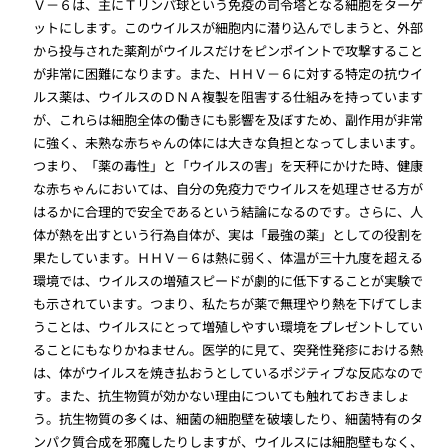
Ｖ－６は、主にＴリンパ球という免疫の司令塔となる細胞をターゲ
ットにします。このウイルスが細胞内に潜り込んでしまうと、外部
から投与された薬剤がウイルスだけをピンポイントで攻撃すること
が非常に困難になります。また、ＨＨＶ－６に対する特定の抗ウイ
ルス薬は、ウイルスのＤＮＡ複製を阻害する仕組みを持っています
が、これらは細胞全体の働きにも影響を及ぼすため、副作用が非常
に強く、未熟な赤ちゃんの体には大きな負担となってしまいます。
つまり、「薬の毒性」と「ウイルスの害」を天秤にかけた時、健康
な赤ちゃんにおいては、自分の免疫力でウイルスを処理させる方が
はるかに合理的で安全であるという結論になるのです。さらに、人
体が熱を出すという行為自体が、実は「最強の薬」としての役割を
果たしています。ＨＨＶ－６は熱に弱く、体温が三十九度を超える
環境では、ウイルスの増殖スピードが劇的に低下することが実験で
も示されています。つまり、私たちが薬で無理やり熱を下げてしま
うことは、ウイルスにとって増殖しやすい環境をプレゼントしてい
ることにもなりかねません。医学的に見て、突発性発疹における熱
は、体がウイルスを焼き払おうとしているポジティブな反応なので
す。また、抗生物質が効かない理由についても触れておきましょ
う。抗生物質の多くは、細菌の細胞壁を破壊したり、細菌特有のタ
ンパク質合成を邪魔したりしますが、ウイルスには細胞壁もなく、