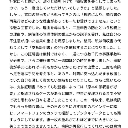
計窓口へと向かい、深々と頭を下げて「領収書を失くしてしまった
ので、もう一度出していただけないでしょうか」と懇願しました。
しかし、窓口の担当者から返ってきたのは「規約により、領収書の
再発行はどのような理由があっても一切お受けできません」という
冷徹な回答でした。理由を尋ねると、二重申告の防止という税務上
の理由や、病院側の管理体制の観点からの説明を受け、私は自分の
不注意が招いた結果の重さを痛感しました。結局、私は領収書の代
わりとして「支払証明書」の発行を依頼することになりました。し
かし、この証明書は無料ではなく、一通につき数千円の事務手数料
が必要で、さらに発行までに一週間ほどの時間を要しました。領収
書が手元にあれば一円もかからなかったはずの出費と、二度も病院
へ足を運ぶ手間を考えると、あの日、封筒に突っ込んだまま放置し
ていた自分を激しく責めたい気持ちになりました。さらに驚いたの
は、支払証明書であっても税務署によっては「原本の領収書が必
要」と指導されるケースがあると聞き、申告が受理されるまで不安
で夜も眠れない日々を過ごしたことです。この一件以来、私は病院
でもらった領収書は、その日のうちに必ず専用のバインダーに綴
じ、スマートフォンのカメラで撮影してデジタルデータとしても残
すようにしています。紙一枚の重みがこれほどまでに大きいとは、
失うまで気づきませんでした。病院が再発行してくれないのは意地