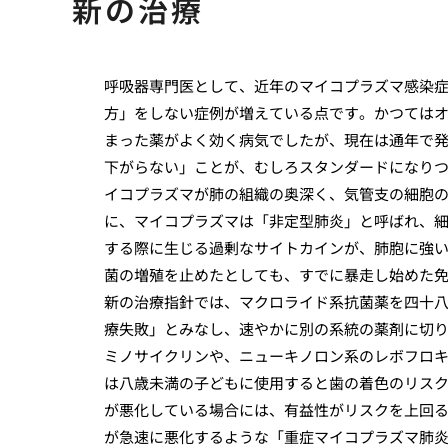
新の治療
呼吸器専門医として、近年のマイコプラズマ感染
方」をしない症例が増えている点です。かつては
まった薬がよく効く病気でしたが、現在は通年で
下がらない」ことが、むしろスタンダードになり
イコプラズマが肺の組織の奥深く、気管支の細胞
に、マイコプラズマは「非定型肺炎」と呼ばれ、
する際に生じる過剰なサイトカインが、肺胞に強
菌の増殖を止めたとしても、すでに暴走し始めた
新の治療指針では、マクロライド系抗菌薬を四十
療失敗」とみなし、速やかに別の系統の薬剤に切
ミノサイクリンや、ニューキノロン系のレボフロ
は八歳未満の子どもに使用すると歯の着色のリス
が悪化している場合には、有益性がリスクを上回
が急速に悪化するような「重症マイコプラズマ肺