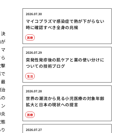
2026.07.30
マイコプラズマ感染症で熱が下がらない
り
時に確認すべき全身の兆候
、決
医療
熱が
、マ
2026.07.29
さら
突発性発疹後の肌ケアと薬の使い分けに
攻撃
ついての技術ブログ
薬で
生活
。最
期治
2026.07.28
系の
世界の潮流から見る小児医療の対象年齢
拡大と日本の現状への提言
リン
肺炎
医療
状態
あり
2026.07.27