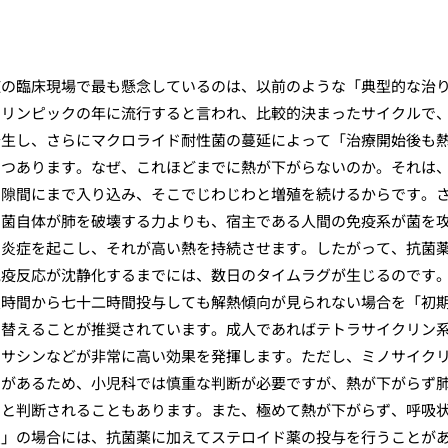
症の臨床現場で最も懸念しているのは、以前のような「典型的な治
オリンピックの年に流行すると言われ、比較的決まったサイクルで
発生し、さらにマクロライド耐性菌の蔓延によって「治療開始後も
つつあります。なぜ、これほどまでに熱が下がらないのか。それは
の隙間にまで入り込み、そこでじわじわと増殖を続けるからです。
細菌自体が肺を破壊する力よりも、宿主である人間の免疫系が菌を
い炎症を起こし、それが高い熱を持続させます。したがって、抗菌
免疫反応が沈静化するまでには、数日のタイムラグが生じるのです
八時間から七十二時間投与しても解熱傾向が見られない場合を「初
り替えることが推奨されています。成人であればテトラサイクリン
キサシンなどが非常に高い効果を発揮します。ただし、ミノサイク
クがあるため、小児科では慎重な判断が必要ですが、熱が下がらず
ると判断されることもあります。また、極めて熱が下がらず、呼吸
炎」の場合には、抗菌薬に加えてステロイド薬の投与を行うことが