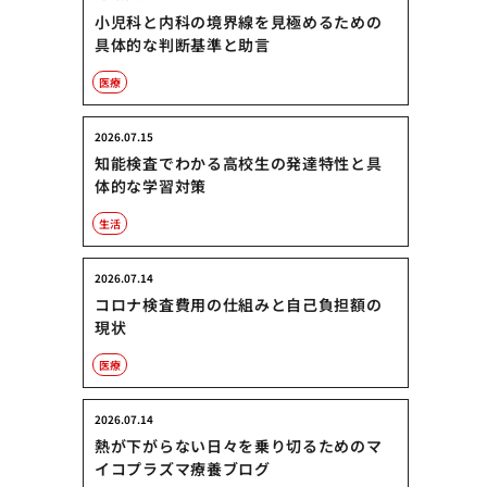
小児科と内科の境界線を見極めるための
具体的な判断基準と助言
医療
2026.07.15
知能検査でわかる高校生の発達特性と具
体的な学習対策
生活
2026.07.14
コロナ検査費用の仕組みと自己負担額の
現状
医療
2026.07.14
熱が下がらない日々を乗り切るためのマ
イコプラズマ療養ブログ