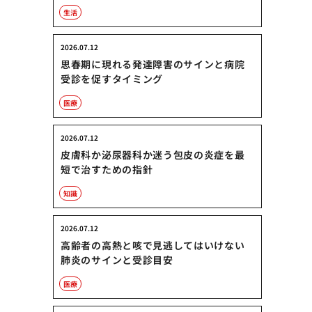
生活
2026.07.12
思春期に現れる発達障害のサインと病院
受診を促すタイミング
医療
2026.07.12
皮膚科か泌尿器科か迷う包皮の炎症を最
短で治すための指針
知識
2026.07.12
高齢者の高熱と咳で見逃してはいけない
肺炎のサインと受診目安
医療