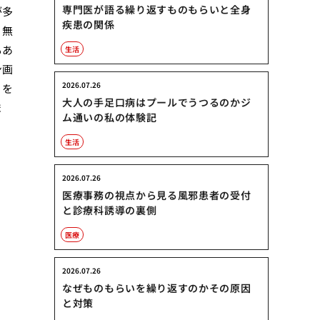
専門医が語る繰り返すものもらいと全身
が多
疾患の関係
、無
もあ
生活
ン画
2026.07.26
」を
大人の手足口病はプールでうつるのかジ
ま
ム通いの私の体験記
生活
2026.07.26
医療事務の視点から見る風邪患者の受付
と診療科誘導の裏側
医療
2026.07.26
なぜものもらいを繰り返すのかその原因
と対策