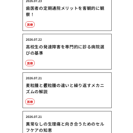
2026.07.23
歯医者の定期通院メリットを客観的に観
察！
医療
2026.07.22
高校生の発達障害を専門的に診る病院選
びの基準
医療
2026.07.21
麦粒腫と霰粒腫の違いと繰り返すメカニ
ズムの解説
医療
2026.07.21
異常なしの生理痛と向き合うためのセル
フケアの知恵