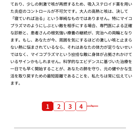
ており、少しの刺激で咳が再燃するため、吸入ステロイド薬を用い
た炎症のコントロールが不可欠です。大人の高熱と咳は、決して
「寝ていれば治る」という単純なものではありません。特にマイコ
プラズマのようにしぶとい敵を相手にする場合、専門医による正確
な診断と、患者さんの根気強い療養の継続が、完治への両輪となり
ます。もし、あなたが今、周囲を気にするほどの激しい咳と止まら
ない熱に悩まされているなら、それはあなたの体力が足りないせい
ではなく、マイコプラズマという狡猾な敵に身体が占拠されかけて
いるサインかもしれません。科学的なエビデンスに基づいた治療を
一日でも早く開始することが、あなたの肺を守り、元の健やかな生
活を取り戻すための最短距離であることを、私たちは常に伝えてい
ます。
1
2
3
4