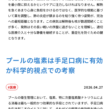
を最小限に抑えるかというケアに注力しなければなりません。解熱
を急ぐあまり心身に負担をかけるのではなく、医学的な根拠に基づ
いて薬を調整し、肺の炎症が鎮まるのを粘り強く待つ姿勢が、完治
への最短距離となります。この病気は解熱後も咳が数週間続くこと
が多く、発熱はその長い戦いの序盤に過ぎないことを理解し、適切
な医療介入と十分な静養を継続することが、重症化を防ぐための鍵
となります。
プールの塩素は手足口病に有効
か科学的視点での考察
医療
2026.04.27
プールの衛生管理において、塩素、特に次亜塩素酸ナトリウムによ
る消毒は最も一般的かつ効果的な手段とされていますが、手足口病
を引き起こすウイルスに対して、それがどの程度の有効性を持つの