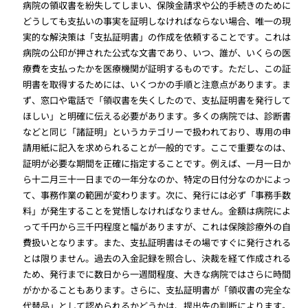
病院の領収書を紛失してしまい、保険金請求や公的手続きのために
どうしても支払いの事実を証明しなければならない場合、唯一の現
実的な解決策は「支払証明書」の作成を依頼することです。これは
病院の公印が押された公式な文書であり、いつ、誰が、いくらの医
療費を支払ったかを医療機関が証明するものです。ただし、この証
明書を取得するためには、いくつかの手順と注意点があります。ま
ず、窓口や電話で「領収書を失くしたので、支払証明書を発行して
ほしい」と明確に伝える必要があります。多くの病院では、診断書
などと同じ「諸証明」というカテゴリーで扱われており、専用の申
請用紙に記入を求められることが一般的です。ここで重要なのは、
証明が必要な期間を正確に指定することです。例えば、一月一日か
ら十二月三十一日までの一年分なのか、特定の日付分なのかによっ
て、事務作業の範囲が変わります。次に、発行には必ず「事務手数
料」が発生することを覚悟しなければなりません。金額は病院によ
って千円から三千円程度と幅がありますが、これは保険診療外の自
費扱いとなります。また、支払証明書はその場ですぐに発行される
とは限りません。過去の入金記録を照合し、決裁を経て作成される
ため、発行までに数日から一週間程度、大きな病院ではさらに時間
がかかることもあります。さらに、支払証明書が「領収書の完全な
代替品」として認められるかどうかは、提出先の判断によります。