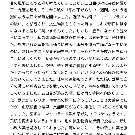
目の風邪だろうと軽く考えていましたが、二日目の夜に突然体温が
三十九度を超え、そこから私の「熱が下がらない一週間」という地
獄のような日々が幕を開けました。近所の内科で「マイコプラズマ
の疑い」と診断され、抗生物質をもらった時は、これで明日には楽
になれると信じて疑いませんでした。しかし、翌日になっても翌々
日になっても、私の体温計は無慈悲に三十九度五分を指し続けまし
た。処方された薬を指示通りに飲み、水分を摂って横になっている
のに、熱は一向に下がる気配を見せず、それどころか咳が日を追う
ごとに激しくなり、肋骨が折れるのではないかと思うほどの衝撃が
全身を襲いました。夜中、熱で意識が朦朧とする中で「このまま熱
が下がらなかったらどうなるのだろう」という死への恐怖が現実味
を帯びて迫ってきました。仕事の連絡もできず、ただ暗い部屋で自
分の激しい呼吸音だけを聴いている時間は、精神を極限まで削り取
っていきました。五日目が過ぎた頃、私は再び病院へ向かいまし
た。足元がふらつき、待合室の椅子に座っていることさえ苦痛でし
たが、血液検査の結果、炎症反応がさらに悪化していることが判明
しました。医師は「マクロライド系の薬が効いていないようです。
系統を変えましょう」と言い、別の抗生物質を点滴で投与し、新し
い飲み薬を処方してくれました。驚いたことに、その新しい薬を服
用し始めてからわずか十二時間後、あんなに頑固だった熱が三十七