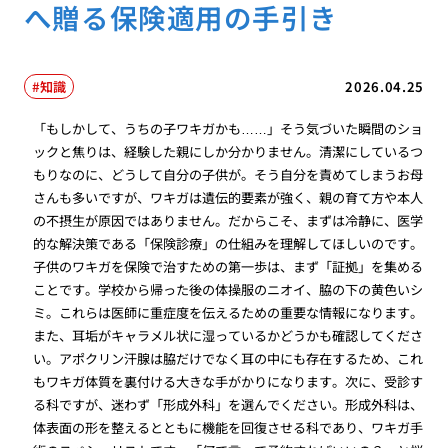
へ贈る保険適用の手引き
知識
2026.04.25
「もしかして、うちの子ワキガかも……」そう気づいた瞬間のショ
ックと焦りは、経験した親にしか分かりません。清潔にしているつ
もりなのに、どうして自分の子供が。そう自分を責めてしまうお母
さんも多いですが、ワキガは遺伝的要素が強く、親の育て方や本人
の不摂生が原因ではありません。だからこそ、まずは冷静に、医学
的な解決策である「保険診療」の仕組みを理解してほしいのです。
子供のワキガを保険で治すための第一歩は、まず「証拠」を集める
ことです。学校から帰った後の体操服のニオイ、脇の下の黄色いシ
ミ。これらは医師に重症度を伝えるための重要な情報になります。
また、耳垢がキャラメル状に湿っているかどうかも確認してくださ
い。アポクリン汗腺は脇だけでなく耳の中にも存在するため、これ
もワキガ体質を裏付ける大きな手がかりになります。次に、受診す
る科ですが、迷わず「形成外科」を選んでください。形成外科は、
体表面の形を整えるとともに機能を回復させる科であり、ワキガ手