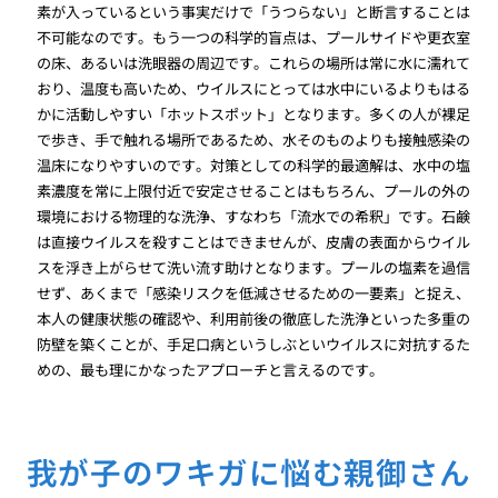
素が入っているという事実だけで「うつらない」と断言することは
不可能なのです。もう一つの科学的盲点は、プールサイドや更衣室
の床、あるいは洗眼器の周辺です。これらの場所は常に水に濡れて
おり、温度も高いため、ウイルスにとっては水中にいるよりもはる
かに活動しやすい「ホットスポット」となります。多くの人が裸足
で歩き、手で触れる場所であるため、水そのものよりも接触感染の
温床になりやすいのです。対策としての科学的最適解は、水中の塩
素濃度を常に上限付近で安定させることはもちろん、プールの外の
環境における物理的な洗浄、すなわち「流水での希釈」です。石鹸
は直接ウイルスを殺すことはできませんが、皮膚の表面からウイル
スを浮き上がらせて洗い流す助けとなります。プールの塩素を過信
せず、あくまで「感染リスクを低減させるための一要素」と捉え、
本人の健康状態の確認や、利用前後の徹底した洗浄といった多重の
防壁を築くことが、手足口病というしぶといウイルスに対抗するた
めの、最も理にかなったアプローチと言えるのです。
我が子のワキガに悩む親御さん