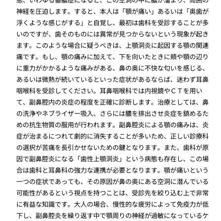
神経を圧迫します。すると、本人は「顎が痛い」あるいは「奥歯が
浮くような感じがする」と自覚し、最初は歯科を受診することが多
いのですが、歯そのものには異常が見つからないという現象が起き
ます。このような場合に疑うべきは、上顎洞炎に起因する顎の関連
痛です。もし、顎の痛みに加えて、下を向いたときに頬や顎の辺り
に重力がかかるような痛みがある、鼻の奥に不快な匂いを感じる、
あるいは微熱が続いているといった症状があるならば、迷わず耳鼻
咽喉科を受診してください。耳鼻咽喉科では内視鏡やＣＴを用い
て、副鼻腔内の炎症の程度を正確に診断します。治療としては、鼻
の洗浄やネブライザー吸入、さらには膿を排出させ炎症を鎮めるた
めの抗生物質の服用が行われます。副鼻腔炎による顎の痛みは、炎
症が治まるにつれて劇的に消失することが多いため、正しい診療科
の選択が苦痛を長引かせないための鍵となります。また、歯科が原
因で副鼻腔炎になる「歯性上顎洞炎」という病態も存在し、この場
合は歯科と耳鼻科の強力な連携が必要となります。顎が痛いという
一つの症状であっても、その原因が鼻の奥にある空洞に潜んでいる
可能性があるという視点を持つことは、受診先を絞り込む上で非常
に有益な知識です。大人の場合、慢性的な疲労によって免疫力が低
下し、副鼻腔炎を繰り返す中で顎周りの神経が過敏になっているケ