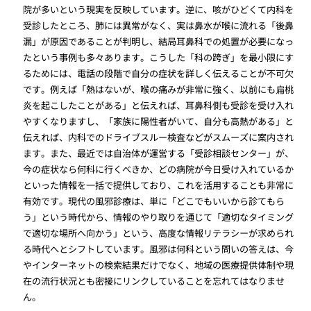
院が多いという現実を反映しています。逆に、咳がひどくて内科を
受診したところ、肺には異常がなく、実は鼻水が喉に流れる「後鼻
漏」が原因であることが判明し、結局耳鼻科での処置が必要になっ
たという事例も多々あります。こうした「科の跨ぎ」を最小限にす
るためには、電話の段階で自分の症状を詳しく伝えることが不可欠
です。例えば「熱はないが、喉の痛みが非常に強く、以前にも扁桃
炎を起こしたことがある」と伝えれば、耳鼻科側も受診を受け入れ
やすくなりますし、「家族に陽性者がいて、自分も高熱がある」と
伝えれば、内科でのドライブスルー検査などがスムーズに案内され
ます。また、最近では自治体が運営する「受診相談センター」が、
今の症状なら何科に行くべきか、どの病院が今日受け入れているか
といった情報を一括で提供しており、これを活用することも非常に
有効です。現代の風邪診療は、単に「どこでもいいから診てもら
う」という時代から、情報のやり取りを通じて「適切なタイミング
で適切な場所へ向かう」という、高度な情報リテラシーが求められ
る時代へとシフトしています。風邪は何科という問いの答えは、今
やインターネットの検索結果だけでなく、地域の医療提供体制や現
在の流行状況とも密接にリンクしていることを忘れてはなりませ
ん。