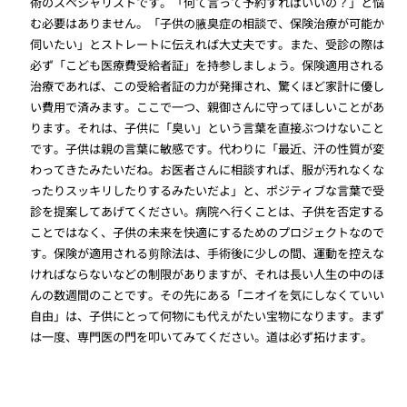
術のスペシャリストです。「何て言って予約すればいいの？」と悩
む必要はありません。「子供の腋臭症の相談で、保険治療が可能か
伺いたい」とストレートに伝えれば大丈夫です。また、受診の際は
必ず「こども医療費受給者証」を持参しましょう。保険適用される
治療であれば、この受給者証の力が発揮され、驚くほど家計に優し
い費用で済みます。ここで一つ、親御さんに守ってほしいことがあ
ります。それは、子供に「臭い」という言葉を直接ぶつけないこと
です。子供は親の言葉に敏感です。代わりに「最近、汗の性質が変
わってきたみたいだね。お医者さんに相談すれば、服が汚れなくな
ったりスッキリしたりするみたいだよ」と、ポジティブな言葉で受
診を提案してあげてください。病院へ行くことは、子供を否定する
ことではなく、子供の未来を快適にするためのプロジェクトなので
す。保険が適用される剪除法は、手術後に少しの間、運動を控えな
ければならないなどの制限がありますが、それは長い人生の中のほ
んの数週間のことです。その先にある「ニオイを気にしなくていい
自由」は、子供にとって何物にも代えがたい宝物になります。まず
は一度、専門医の門を叩いてみてください。道は必ず拓けます。