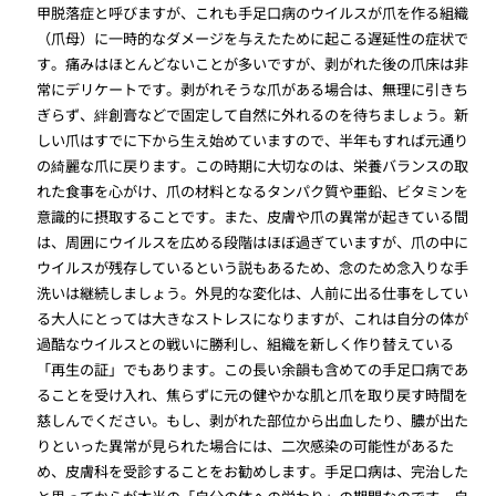
甲脱落症と呼びますが、これも手足口病のウイルスが爪を作る組織
（爪母）に一時的なダメージを与えたために起こる遅延性の症状で
す。痛みはほとんどないことが多いですが、剥がれた後の爪床は非
常にデリケートです。剥がれそうな爪がある場合は、無理に引きち
ぎらず、絆創膏などで固定して自然に外れるのを待ちましょう。新
しい爪はすでに下から生え始めていますので、半年もすれば元通り
の綺麗な爪に戻ります。この時期に大切なのは、栄養バランスの取
れた食事を心がけ、爪の材料となるタンパク質や亜鉛、ビタミンを
意識的に摂取することです。また、皮膚や爪の異常が起きている間
は、周囲にウイルスを広める段階はほぼ過ぎていますが、爪の中に
ウイルスが残存しているという説もあるため、念のため念入りな手
洗いは継続しましょう。外見的な変化は、人前に出る仕事をしてい
る大人にとっては大きなストレスになりますが、これは自分の体が
過酷なウイルスとの戦いに勝利し、組織を新しく作り替えている
「再生の証」でもあります。この長い余韻も含めての手足口病であ
ることを受け入れ、焦らずに元の健やかな肌と爪を取り戻す時間を
慈しんでください。もし、剥がれた部位から出血したり、膿が出た
りといった異常が見られた場合には、二次感染の可能性があるた
め、皮膚科を受診することをお勧めします。手足口病は、完治した