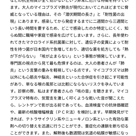
などの抗生物質が全く効かないという非常に厄介な特徴を持ってい
ます。大人のマイコプラズマ肺炎が現代においてこれほどまでに脅
威となっている理由は、その「潜伏期間の長さ」と「耐性菌の出
現」にあります。感染してから発症するまでに二週間から三週間と
いう長い時間を要するため、どこで感染したのか特定しにくく、知
らぬ間に職場や家庭で感染を広げてしまいます。さらに、長年使わ
れてきたマクロライド系抗菌薬に対して、遺伝子の変異によって耐
性を持つ菌が日本国内で急増しており、適切な薬を処方しても「熱
が下がらない」「咳が止まらない」という事態が頻発しています。
専門医の視点から見て最も危惧するのは、大人の患者さんが「肺
炎」という言葉の重みを軽視している点です。マイコプラズマは肺
以外にも心筋炎や脳炎、神経炎といった合併症を引き起こす可能性
があり、単なる喉の風邪とは比較にならないリスクを孕んでいま
す。診察の際、私はまず患者さんの「咳の音」を聴きます。マイコ
プラズマ特有の、気管支を激しく叩くような乾いた音が聞こえた
ら、レントゲンで影が出る前であっても、血液検査での抗体価確認
や、最新の核酸増幅検査（ＰＣＲ法）を検討します。早期発見がで
きれば、テトラサイクリン系やニューキノロン系といった有効な薬
剤への切り替えを迅速に行うことができ、重症化の連鎖を断ち切る
ことができます。また、解熱後も数週間は気道の粘膜が敏感になっ