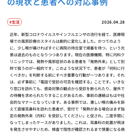
の現状と患者への対応事例
生活
2026.04.28
近年、新型コロナウイルスやインフルエンザの流行を経て、医療現
場での風邪診療のスタイルは劇的に変化しました。かつてのよう
に、少し喉が痛ければすぐに病院の待合室で順番を待つ、という光
景は過去のものとなりつつあります。現在の医療機関、特に内科ク
リニックでは、発熱や風邪症状のある患者を「発熱外来」として別
枠で扱うのが一般的です。このような状況下で、患者が「何科に行
くべきか」を判断する前にすべき重要な行動が一つあります。それ
は、必ず事前に「電話で受診の可否を確認する」ことです。いきな
り窓口を訪れても、感染対策の観点から受診を断られたり、屋外で
の待機を求められたりすることがあるため、事前の連絡はもはや社
会的なマナーとなっています。ある事例では、激しい喉の痛みを訴
えて直接耳鼻科を訪れた患者が、受付で「発熱がある場合はまず指
定の発熱外来（内科）を受診してください」と促され、二度手間に
なってしまったケースがありました。これは、耳鼻科の処置が飛沫
を発生させやすいため、検査で陰性が確認されるまで慎重になる病