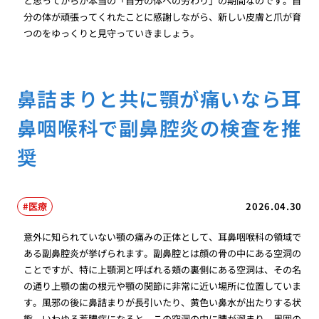
と思ってからが本当の「自分の体への労わり」の期間なのです。自
分の体が頑張ってくれたことに感謝しながら、新しい皮膚と爪が育
つのをゆっくりと見守っていきましょう。
鼻詰まりと共に顎が痛いなら耳
鼻咽喉科で副鼻腔炎の検査を推
奨
医療
2026.04.30
意外に知られていない顎の痛みの正体として、耳鼻咽喉科の領域で
ある副鼻腔炎が挙げられます。副鼻腔とは顔の骨の中にある空洞の
ことですが、特に上顎洞と呼ばれる頬の裏側にある空洞は、その名
の通り上顎の歯の根元や顎の関節に非常に近い場所に位置していま
す。風邪の後に鼻詰まりが長引いたり、黄色い鼻水が出たりする状
態、いわゆる蓄膿症になると、この空洞の中に膿が溜まり、周囲の