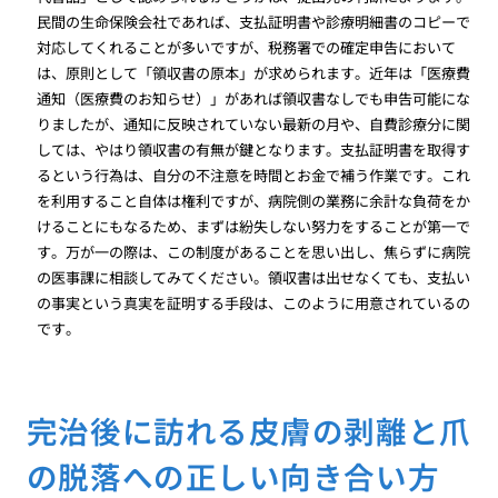
民間の生命保険会社であれば、支払証明書や診療明細書のコピーで
対応してくれることが多いですが、税務署での確定申告において
は、原則として「領収書の原本」が求められます。近年は「医療費
通知（医療費のお知らせ）」があれば領収書なしでも申告可能にな
りましたが、通知に反映されていない最新の月や、自費診療分に関
しては、やはり領収書の有無が鍵となります。支払証明書を取得す
るという行為は、自分の不注意を時間とお金で補う作業です。これ
を利用すること自体は権利ですが、病院側の業務に余計な負荷をか
けることにもなるため、まずは紛失しない努力をすることが第一で
す。万が一の際は、この制度があることを思い出し、焦らずに病院
の医事課に相談してみてください。領収書は出せなくても、支払い
の事実という真実を証明する手段は、このように用意されているの
です。
完治後に訪れる皮膚の剥離と爪
の脱落への正しい向き合い方