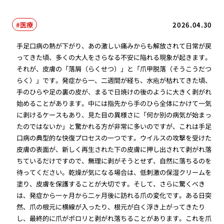
医療
2026.04.30
手足口病の熱が下がり、あの激しい痛みからも解放されて日常が戻
ってきた頃、多くの大人をさらなる不安に陥れる現象が起きます。
それが、皮膚の「落屑（らくせつ）」と「爪甲脱落（そうこうだつ
らく）」です。発症から一、二週間が経ち、水疱が枯れてきた頃、
手のひらや足の裏の皮が、まるで日焼けの後のように大きく剥がれ
始めることがあります。中には指先から手のひら全体にかけて一気
に剥けるケースもあり、見た目の異様さに「何か別の病気が始まっ
たのではないか」と驚かれる方が非常に多いのですが、これは手足
口病の典型的な快復プロセスの一つです。ウイルスの攻撃を受けた
皮膚の表面が、新しく再生された下の皮膚に押し出されて剥がれ落
ちているだけですので、無理に剥がそうとせず、自然に落ちるのを
待ってください。乾燥が気になる場合は、低刺激の保湿クリームを
塗り、皮膚を保護することが大切です。そして、さらに驚くべき
は、発症から一ヶ月から二ヶ月後に訪れる爪の変化です。ある日突
然、爪の根元に横線が入ったり、根元が白く浮き上がってきたり
し、最終的に爪がポロリと剥がれ落ちることがあります。これを爪