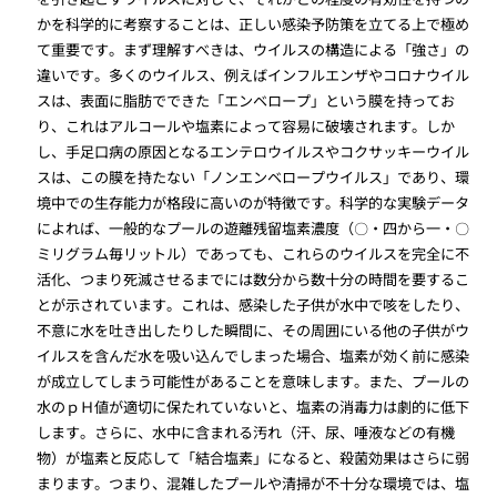
かを科学的に考察することは、正しい感染予防策を立てる上で極め
て重要です。まず理解すべきは、ウイルスの構造による「強さ」の
違いです。多くのウイルス、例えばインフルエンザやコロナウイル
スは、表面に脂肪でできた「エンベロープ」という膜を持ってお
り、これはアルコールや塩素によって容易に破壊されます。しか
し、手足口病の原因となるエンテロウイルスやコクサッキーウイル
スは、この膜を持たない「ノンエンベロープウイルス」であり、環
境中での生存能力が格段に高いのが特徴です。科学的な実験データ
によれば、一般的なプールの遊離残留塩素濃度（〇・四から一・〇
ミリグラム毎リットル）であっても、これらのウイルスを完全に不
活化、つまり死滅させるまでには数分から数十分の時間を要するこ
とが示されています。これは、感染した子供が水中で咳をしたり、
不意に水を吐き出したりした瞬間に、その周囲にいる他の子供がウ
イルスを含んだ水を吸い込んでしまった場合、塩素が効く前に感染
が成立してしまう可能性があることを意味します。また、プールの
水のｐＨ値が適切に保たれていないと、塩素の消毒力は劇的に低下
します。さらに、水中に含まれる汚れ（汗、尿、唾液などの有機
物）が塩素と反応して「結合塩素」になると、殺菌効果はさらに弱
まります。つまり、混雑したプールや清掃が不十分な環境では、塩