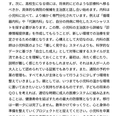
す。次に、高校生になる頃には、将来的にどのような診療科へ移る
べきか、具体的な病院の候補を主治医と話し合い始めます。内科は
小児科に比べて、より細かく専門分化されています。例えば「循環
器内科」や「代謝内科」など、自分の持病に特化したスペシャリス
トを探す必要があります。この際、小児科の主治医から詳細な「診
療情報提供書」を作成してもらうことが、新しい環境での治療を安
定させるための鍵となります。心構えとして大切なのは、内科の医
師は小児科医のように「優しく見守る」スタイルよりも、科学的な
データに基づき「自立した成人」として対等に接するスタイルが主
流であることを理解しておくことです。最初は、冷たく感じたり、
説明が難しく感じたりするかもしれませんが、それは本人が一人の
大人として認められている証拠でもあります。また、通院の予約や
薬の管理も、すべて本人が主体となって行うように少しずつ環境を
整えていきましょう。親としては、いつまでも小児科の温かな環境
に置いておきたいという気持ちがあるものですが、子どもの将来の
ＱＯＬを考えれば、適切な時期に成人の医療システムに組み込まれ
ることは、健康寿命を延ばすための最大の防御策となります。移行
は一朝一夕には完了しません。数年かけてゆっくりと、心と身体の
準備を整えていくプロジェクトだと捉えてください。小児科を卒業