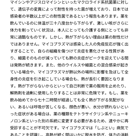
マイシンやアジスロマイシンといったマクロライド系抗菌薬に対し
て、遺伝子の変異によって耐性を持った菌が増えており、日本では
感染者の半数以上がこの耐性菌であるという報告もあります。薬を
飲んでいるのに体温が三十八度台から下がらず、激しい咳がさらに
体力を削っていく状況は、本人にとっても介護する側にとっても非
常に過酷なものです。しかし、熱が下がらない理由は薬の耐性だけ
ではありません。マイコプラズマは感染した人の免疫反応が強く出
すぎることで、自らの組織を傷つけて炎症を悪化させる性質があ
り、細菌そのものが減っていても肺の炎症がピークを迎えている間
は発熱が続きます。また、他のウイルスや細菌との混合感染が起き
ている場合や、マイコプラズマが肺以外の場所に影響を及ぼして全
身性の炎症を引き起こしている場合も、熱が長引く要因となりま
す。熱が下がらないからといって自己判断で薬の服用を止めたり、
解熱剤を過剰に使用したりすることは非常に危険です。もし、薬を
飲み始めてから七十二時間が経過しても全く熱が下がる気配がな
い、あるいは呼吸が苦しくなる、顔色が悪い、水分が摂れないとい
った症状がある場合は、薬の種類をテトラサイクリン系やニューキ
ノロン系といった別の系統に変更する必要があるため、速やかに再
受診することが不可欠です。マイコプラズマは「しぶとい」病気で
あることを認識し、高熱が続く間はいかに脱水を防ぎ、体力の消耗