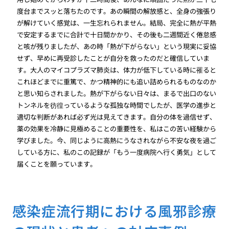
度台までスッと落ちたのです。あの瞬間の解放感と、全身の強張り
が解けていく感覚は、一生忘れられません。結局、完全に熱が平熱
で安定するまでに合計で十日間かかり、その後も二週間近く倦怠感
と咳が残りましたが、あの時「熱が下がらない」という現実に妥協
せず、早めに再受診したことが自分を救ったのだと確信していま
す。大人のマイコプラズマ肺炎は、体力が低下している時に罹ると
これほどまでに重篤で、かつ精神的にも追い詰められるものなのか
と思い知らされました。熱が下がらない日々は、まるで出口のない
トンネルを彷徨っているような孤独な時間でしたが、医学の進歩と
適切な判断があれば必ず光は見えてきます。自分の体を過信せず、
薬の効果を冷静に見極めることの重要性を、私はこの苦い経験から
学びました。今、同じように高熱にうなされながら不安な夜を過ご
している方に、私のこの記録が「もう一度病院へ行く勇気」として
届くことを願っています。
感染症流行期における風邪診療