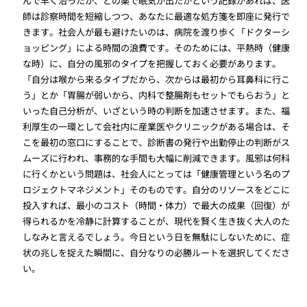
んで早く治ったか、どの薬で眠気が出たかという記録があれば、医
師は診察時間を短縮しつつ、あなたに最適な処方箋を即座に発行で
きます。社会人が最も避けたいのは、病院を渡り歩く「ドクターシ
ョッピング」による時間の浪費です。そのためには、平熱時（健康
な時）に、自分の風邪のタイプを把握しておく必要があります。
「自分は喉から来るタイプだから、次からは最初から耳鼻科に行こ
う」とか「胃腸が弱いから、内科で整腸剤もセットでもらおう」と
いった自己分析が、いざという時の判断を加速させます。また、福
利厚生の一環として会社内に産業医やクリニックがある場合は、そ
こを最初の窓口にすることで、診断書の発行や出勤停止の判断がス
ムーズに行われ、事務的な手間も大幅に削減できます。風邪は何科
に行くかという問題は、社会人にとっては「健康管理という名のプ
ロジェクトマネジメント」そのものです。自分のリソースをどこに
投入すれば、最小のコスト（時間・体力）で最大の成果（回復）が
得られるかを冷静に計算することが、現代を賢く生き抜く大人のた
しなみと言えるでしょう。今日という日を無駄にしないために、症
状の兆しを捉えた瞬間に、自分なりの必勝ルートを選択してくださ
い。