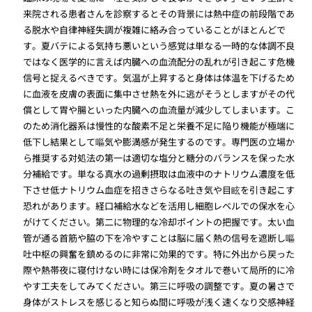
来院される患者さんを診察するとその背景には熱中症の前段階であ
る脱水や自律神経失調が複雑に絡み合っていることがほとんどで
す。夏バテによる気持ち悪いという感覚は単なる一時的な体調不良
ではなく医学的に言えば内臓への血流配分の乱れが引き起こす危機
信号と捉えるべきです。気温が上昇すると身体は体温を下げるため
に血液を皮膚の表面に集中させ熱を外に逃がそうとしますがその代
償として胃や腸といった内臓への血流量が減少してしまいます。こ
のため消化器系は慢性的な酸素不足と栄養不足に陥り機能が極端に
低下し結果として嘔気や膨満感が発生するのです。専門医の立場か
ら推奨する対処法の第一は適切な塩分と糖分のバランスを保った水
分補給です。単なる真水の過剰摂取は血液中のナトリウム濃度を低
下させ低ナトリウム血症を招きさらなる吐き気や目眩を引き起こす
恐れがあります。経口補給水などを活用し細胞レベルでの保水を心
がけてください。第二に物理的な冷却ポイントの把握です。太い血
管が通る首筋や脇の下を冷やすことは脳に届く熱の信号を遮断し嘔
吐中枢の興奮を鎮めるのに非常に効果的です。特に外出から戻った
際や熱帯夜に寝付けない時には保冷剤をタオルで巻いて局所的に冷
やす工夫をしてみてください。第三に呼吸の調整です。夏の暑さで
身体がストレスを感じると知らぬ間に呼吸が浅く速くなり交感神経