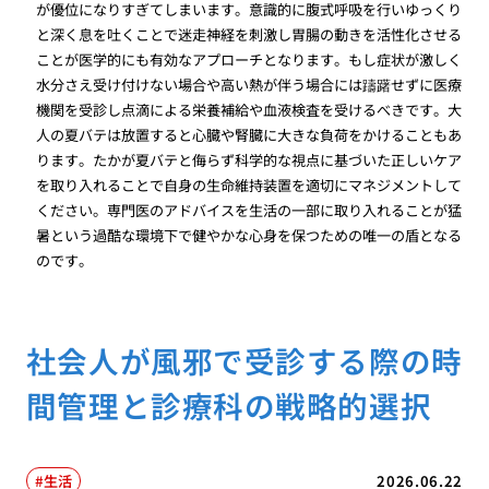
が優位になりすぎてしまいます。意識的に腹式呼吸を行いゆっくり
と深く息を吐くことで迷走神経を刺激し胃腸の動きを活性化させる
ことが医学的にも有効なアプローチとなります。もし症状が激しく
水分さえ受け付けない場合や高い熱が伴う場合には躊躇せずに医療
機関を受診し点滴による栄養補給や血液検査を受けるべきです。大
人の夏バテは放置すると心臓や腎臓に大きな負荷をかけることもあ
ります。たかが夏バテと侮らず科学的な視点に基づいた正しいケア
を取り入れることで自身の生命維持装置を適切にマネジメントして
ください。専門医のアドバイスを生活の一部に取り入れることが猛
暑という過酷な環境下で健やかな心身を保つための唯一の盾となる
のです。
社会人が風邪で受診する際の時
間管理と診療科の戦略的選択
生活
2026.06.22