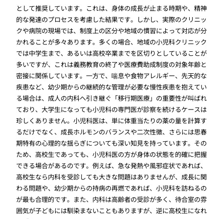
として推奨しています。これは、身体の成長が止まる時期や、精神
的な発達のプロセスを考慮した結果です。しかし、実際のクリニッ
クや病院の現場では、制度上の区分や地域の慣習によって対応が分
かれることが多々あります。多くの場合、地域の小児科クリニック
では中学生まで、あるいは高校卒業までを区切りとしていることが
多いですが、これは義務教育の終了や医療費助成制度の対象年齢と
密接に関係しています。一方で、喘息や食物アレルギー、先天的な
疾患など、幼少期からの継続的な管理が必要な慢性疾患を抱えてい
る場合は、成人の内科へ引き継ぐ「移行期医療」の重要性が叫ばれ
ており、大学生になっても小児科の専門医が診察を続けるケースは
珍しくありません。小児科医は、単に体重当たりの薬の量を計算す
るだけでなく、成長ホルモンのバランスや二次性徴、さらには思春
期特有の心理的な揺らぎについても深い知見を持っています。その
ため、高校生であっても、小児科医の方が身体の状態を的確に把握
できる場合があるのです。例えば、急な発熱や風邪症状であれば、
高校生なら内科を受診しても大きな問題はありませんが、成長に関
わる問題や、幼少期からの持病の再燃であれば、小児科を訪ねるの
が最も合理的です。また、内科は高齢者の受診が多く、待合室の雰
囲気が子どもには馴染まないこともありますが、逆に高校生になれ