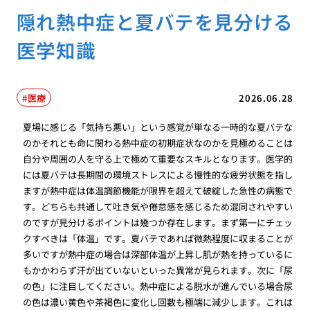
隠れ熱中症と夏バテを見分ける
医学知識
医療
2026.06.28
夏場に感じる「気持ち悪い」という感覚が単なる一時的な夏バテな
のかそれとも命に関わる熱中症の初期症状なのかを見極めることは
自分や周囲の人を守る上で極めて重要なスキルとなります。医学的
には夏バテは長期間の環境ストレスによる慢性的な疲労状態を指し
ますが熱中症は体温調節機能が限界を超えて破綻した急性の病態で
す。どちらも共通して吐き気や倦怠感を感じるため混同されやすい
のですが見分けるポイントは幾つか存在します。まず第一にチェッ
クすべきは「体温」です。夏バテであれば微熱程度に収まることが
多いですが熱中症の場合は深部体温が上昇し肌が熱を持っているに
もかかわらず汗が出ていないといった異常が見られます。次に「尿
の色」に注目してください。熱中症による脱水が進んでいる場合尿
の色は濃い黄色や茶褐色に変化し回数も極端に減少します。これは