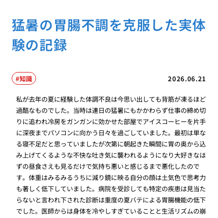
猛暑の胃腸不調を克服した実体
験の記録
知識
2026.06.21
私が去年の夏に経験した体調不良は今思い出しても背筋が凍るほど
過酷なものでした。当時は連日の猛暑にもかかわらず仕事の締め切
りに追われ冷房をガンガンに効かせた部屋でアイスコーヒーを片手
に深夜までパソコンに向かう日々を過ごしていました。最初は単な
る寝不足だと思っていましたが次第に朝起きた瞬間に胃の奥から込
み上げてくるような不快な吐き気に襲われるようになり大好きなは
ずの昼食さえも見るだけで気持ち悪いと感じるまで悪化したので
す。体重はみるみるうちに減り鏡に映る自分の顔は土気色で思考力
も著しく低下していました。病院を受診しても特定の疾患は見当た
らないと言われ下された診断は重度の夏バテによる胃腸機能の低下
でした。医師からは身体を冷やしすぎていることと生活リズムの崩