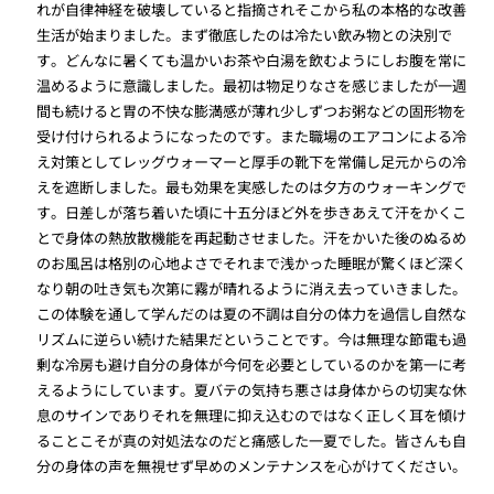
れが自律神経を破壊していると指摘されそこから私の本格的な改善
生活が始まりました。まず徹底したのは冷たい飲み物との決別で
す。どんなに暑くても温かいお茶や白湯を飲むようにしお腹を常に
温めるように意識しました。最初は物足りなさを感じましたが一週
間も続けると胃の不快な膨満感が薄れ少しずつお粥などの固形物を
受け付けられるようになったのです。また職場のエアコンによる冷
え対策としてレッグウォーマーと厚手の靴下を常備し足元からの冷
えを遮断しました。最も効果を実感したのは夕方のウォーキングで
す。日差しが落ち着いた頃に十五分ほど外を歩きあえて汗をかくこ
とで身体の熱放散機能を再起動させました。汗をかいた後のぬるめ
のお風呂は格別の心地よさでそれまで浅かった睡眠が驚くほど深く
なり朝の吐き気も次第に霧が晴れるように消え去っていきました。
この体験を通して学んだのは夏の不調は自分の体力を過信し自然な
リズムに逆らい続けた結果だということです。今は無理な節電も過
剰な冷房も避け自分の身体が今何を必要としているのかを第一に考
えるようにしています。夏バテの気持ち悪さは身体からの切実な休
息のサインでありそれを無理に抑え込むのではなく正しく耳を傾け
ることこそが真の対処法なのだと痛感した一夏でした。皆さんも自
分の身体の声を無視せず早めのメンテナンスを心がけてください。