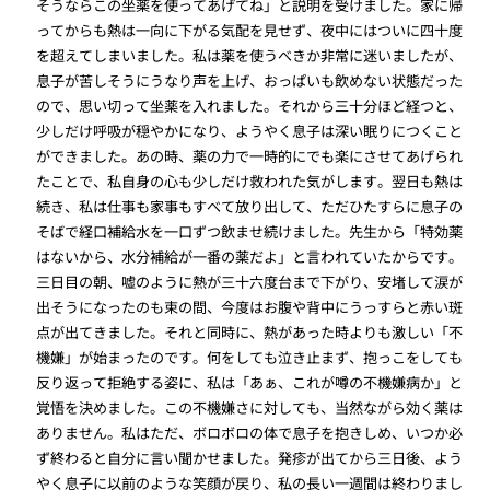
そうならこの坐薬を使ってあげてね」と説明を受けました。家に帰
ってからも熱は一向に下がる気配を見せず、夜中にはついに四十度
を超えてしまいました。私は薬を使うべきか非常に迷いましたが、
息子が苦しそうにうなり声を上げ、おっぱいも飲めない状態だった
ので、思い切って坐薬を入れました。それから三十分ほど経つと、
少しだけ呼吸が穏やかになり、ようやく息子は深い眠りにつくこと
ができました。あの時、薬の力で一時的にでも楽にさせてあげられ
たことで、私自身の心も少しだけ救われた気がします。翌日も熱は
続き、私は仕事も家事もすべて放り出して、ただひたすらに息子の
そばで経口補給水を一口ずつ飲ませ続けました。先生から「特効薬
はないから、水分補給が一番の薬だよ」と言われていたからです。
三日目の朝、嘘のように熱が三十六度台まで下がり、安堵して涙が
出そうになったのも束の間、今度はお腹や背中にうっすらと赤い斑
点が出てきました。それと同時に、熱があった時よりも激しい「不
機嫌」が始まったのです。何をしても泣き止まず、抱っこをしても
反り返って拒絶する姿に、私は「あぁ、これが噂の不機嫌病か」と
覚悟を決めました。この不機嫌さに対しても、当然ながら効く薬は
ありません。私はただ、ボロボロの体で息子を抱きしめ、いつか必
ず終わると自分に言い聞かせました。発疹が出てから三日後、よう
やく息子に以前のような笑顔が戻り、私の長い一週間は終わりまし