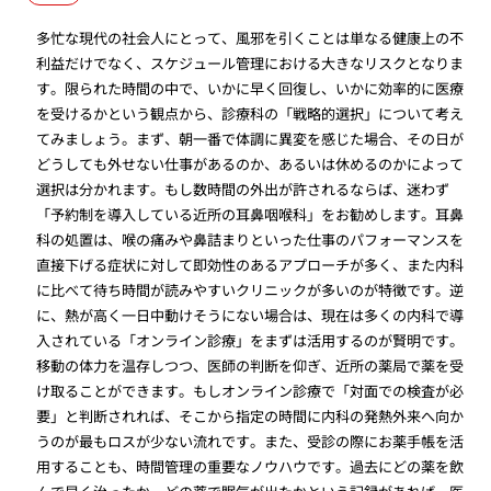
多忙な現代の社会人にとって、風邪を引くことは単なる健康上の不
利益だけでなく、スケジュール管理における大きなリスクとなりま
す。限られた時間の中で、いかに早く回復し、いかに効率的に医療
を受けるかという観点から、診療科の「戦略的選択」について考え
てみましょう。まず、朝一番で体調に異変を感じた場合、その日が
どうしても外せない仕事があるのか、あるいは休めるのかによって
選択は分かれます。もし数時間の外出が許されるならば、迷わず
「予約制を導入している近所の耳鼻咽喉科」をお勧めします。耳鼻
科の処置は、喉の痛みや鼻詰まりといった仕事のパフォーマンスを
直接下げる症状に対して即効性のあるアプローチが多く、また内科
に比べて待ち時間が読みやすいクリニックが多いのが特徴です。逆
に、熱が高く一日中動けそうにない場合は、現在は多くの内科で導
入されている「オンライン診療」をまずは活用するのが賢明です。
移動の体力を温存しつつ、医師の判断を仰ぎ、近所の薬局で薬を受
け取ることができます。もしオンライン診療で「対面での検査が必
要」と判断されれば、そこから指定の時間に内科の発熱外来へ向か
うのが最もロスが少ない流れです。また、受診の際にお薬手帳を活
用することも、時間管理の重要なノウハウです。過去にどの薬を飲