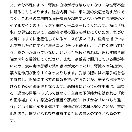
た、水分不足によって腎臓に血液が行き渡らなくなり、急性腎不全
に陥ることもあります。総合内科では、単に腸の炎症を治すだけで
なく、これらの二次的な臓器障害が起きていないかを血液検査やバ
イタルサインのチェックで細かくモニターしてくれます。特に「脱
水」の評価において、高齢者は喉の渇きを感じにくいため、気づい
た時にはすでに重症化しているケースが多いです。皮膚を指でつま
んで放した時にすぐに戻らない（テント徴候）、舌が白く乾いてい
る、脇の下が湿っていない、といった兆候があれば、迷わず総合病
院の内科を受診してください。また、高齢者は服用している薬が多
いため、食中毒の影響で薬の吸収が変わったり、腎臓への負担から
薬の副作用が出やすくなったりします。受診の際にはお薬手帳を必
ず持参し、医師にすべての情報を提示することが、安全な治療を受
けるための必須条件となります。高齢者にとっての食中毒は、単な
る一過性の胃腸トラブルではなく、全身の予備能力を試される「命
の正念場」です。身近な介護者や家族が、わずかな「いつもと違
う」という違和感を見逃さず、迅速に総合内科へ繋ぐことが、重症
化を防ぎ、健やかな老後を維持するための最大の守りとなるので
す。