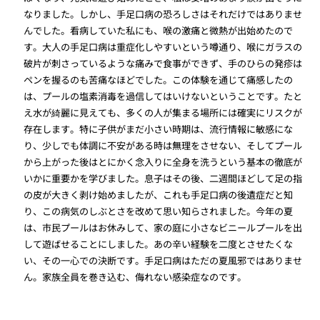
なりました。しかし、手足口病の恐ろしさはそれだけではありませ
んでした。看病していた私にも、喉の激痛と微熱が出始めたので
す。大人の手足口病は重症化しやすいという噂通り、喉にガラスの
破片が刺さっているような痛みで食事ができず、手のひらの発疹は
ペンを握るのも苦痛なほどでした。この体験を通じて痛感したの
は、プールの塩素消毒を過信してはいけないということです。たと
え水が綺麗に見えても、多くの人が集まる場所には確実にリスクが
存在します。特に子供がまだ小さい時期は、流行情報に敏感にな
り、少しでも体調に不安がある時は無理をさせない、そしてプール
から上がった後はとにかく念入りに全身を洗うという基本の徹底が
いかに重要かを学びました。息子はその後、二週間ほどして足の指
の皮が大きく剥け始めましたが、これも手足口病の後遺症だと知
り、この病気のしぶとさを改めて思い知らされました。今年の夏
は、市民プールはお休みして、家の庭に小さなビニールプールを出
して遊ばせることにしました。あの辛い経験を二度とさせたくな
い、その一心での決断です。手足口病はただの夏風邪ではありませ
ん。家族全員を巻き込む、侮れない感染症なのです。