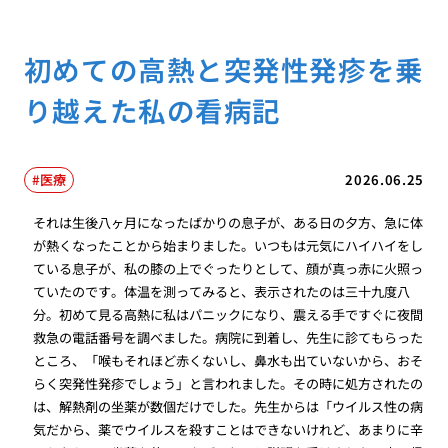
初めての高熱と突発性発疹を乗
り越えた私の看病記
医療
2026.06.25
それは生後八ヶ月になったばかりの息子が、ある日の夕方、急に体
が熱くなったことから始まりました。いつもは元気にハイハイをし
ている息子が、私の膝の上でぐったりとして、顔が真っ赤に火照っ
ていたのです。体温を測ってみると、表示されたのは三十九度八
分。初めて見る高熱に私はパニックになり、震える手ですぐに夜間
救急の電話番号を調べました。病院に到着し、先生に診てもらった
ところ、「喉もそれほど赤くないし、鼻水も出ていないから、おそ
らく突発性発疹でしょう」と言われました。その時に処方されたの
は、解熱剤の坐薬が数個だけでした。先生からは「ウイルス性の病
気だから、薬でウイルスを殺すことはできないけれど、あまりに辛