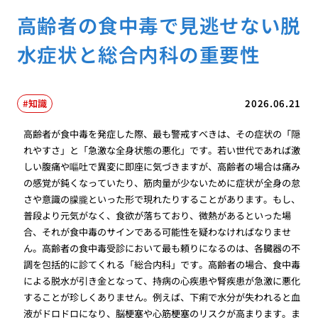
高齢者の食中毒で見逃せない脱
水症状と総合内科の重要性
知識
2026.06.21
高齢者が食中毒を発症した際、最も警戒すべきは、その症状の「隠
れやすさ」と「急激な全身状態の悪化」です。若い世代であれば激
しい腹痛や嘔吐で異変に即座に気づきますが、高齢者の場合は痛み
の感覚が鈍くなっていたり、筋肉量が少ないために症状が全身の怠
さや意識の朦朧といった形で現れたりすることがあります。もし、
普段より元気がなく、食欲が落ちており、微熱があるといった場
合、それが食中毒のサインである可能性を疑わなければなりませ
ん。高齢者の食中毒受診において最も頼りになるのは、各臓器の不
調を包括的に診てくれる「総合内科」です。高齢者の場合、食中毒
による脱水が引き金となって、持病の心疾患や腎疾患が急激に悪化
することが珍しくありません。例えば、下痢で水分が失われると血
液がドロドロになり、脳梗塞や心筋梗塞のリスクが高まります。ま