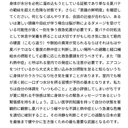
身体が水分を必死に溜め込もうとしている証拠であり単なる夏バテ
の範疇を超えた危険な状態です。さらに「意識の鮮明度」を確認し
てください。何となくぼんやりする、会話の辻褄が合わない、ある
いは激しい頭痛や目眩が伴う場合は脳が熱によるダメージを受けて
いる可能性が高く一刻を争う救急処置が必要です。夏バテの対処法
として休息や栄養を摂ることは大切ですがもし吐き気に加えて筋肉
の硬直（こむら返り）や脈拍の異常が見られるならばそれはもはや
夏バテではなく重度の熱中症と判断し涼しい場所への避難と経口補
給水の摂取そして必要に応じた救急要請を行うべきです。また「隠
れ熱中症」と呼ばれる室内での発症にも注意が必要です。エアコン
をつけているから大丈夫と思い込み水分摂取を怠ると知らないうち
に身体がカラカラになり吐き気を催すことがあります。室内でも喉
が渇く前に一口ずつ水分を摂る習慣が予防の基本となります。私た
ちは自分の体調を「いつものこと」と過小評価してしまいがちです
が夏に現れる不快感は常に身体からの緊急メッセージであるという
緊張感を持ちましょう。正しい医学的知識を持って自分の状態を客
観的に観察し夏バテという緩やかな不調と熱中症という急激な危機
を適切に峻別すること。その冷静な判断こそがこの過酷な日本の夏
を最後まで健やかに生き抜くための最も重要な武器となるのです。