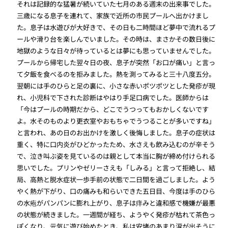
それは記録的な猛暑が続いていた七月のある週末の出来事でした。
三歳になる息子を連れて、家族で近所の市民プールへ出かけまし
た。息子は水遊びが大好きで、その日も二時間ほど夢中で流れるプ
ールや滑り台を楽しんでいました。その時は、まさかその数日後に
地獄のような日々が待っているとは夢にも思っていませんでした。
プールから帰宅した翌々日の夜、息子が突然「お口が痛い」と言っ
て夕飯を食べるのを拒みました。熱を測ってみると三十八度五分。
翌朝には手のひらと足の裏に、小さな赤いポツポツとした発疹が現
れ、小児科で下された診断はやはり手足口病でした。医師からは
「今はプールの時期だから、どこでうつってもおかしくないです
よ。水そのものより更衣室やおもちゃでうつることが多いですね」
と言われ、あの日のお出かけを激しく後悔しました。息子の症状は
重く、特に口内炎がひどかったため、水さえも飲み込むのが辛そう
で、泣き叫ぶ姿を見ているのは親として本当に胸が締め付けられる
思いでした。プリンやゼリーさえも「しみる」と言って拒絶し、結
局、高熱と脱水症状一歩手前の状態で二日間を過ごしました。よう
やく熱が下がり、口の痛みも和らいできた五日目、今度は手のひら
の水疱がパンパンに膨れ上がり、息子は痒みと違和感で機嫌が最悪
の状態が続きました。一週間が経ち、ようやく発疹が枯れて茶色っ
ぽくなり、元気に遊び始めたとき、私は安堵のあまり涙が出そうに