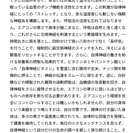
て少しの間外を歩く、あるいはお風呂で温冷交代浴を行うことで、
眠っている血管のポンプ機能を活性化させます。この刺激が自律神
経にとっての「ストレッチ」となり、急な温度差にも動じない強靭
な神経系を構築します。また、呼吸法の活用も忘れてはなりませ
ん。エアコンの寒さで身体が縮こまると、呼吸は自然と浅く速くな
り、これがさらに交感神経を刺激するという悪循環を生みます。一
時間おきに肩を落とし、四秒かけて吸い八秒かけて吐く「長呼気」
を行うことで、強制的に副交感神経のスイッチを入れ、冷えによる
緊張をリセットすることができます。さらに、自律神経の働きを助
ける栄養素の摂取も効果的です。ビタミンＢ１やパントテン酸とい
った「自律神経ビタミン」を豊富に含む豚肉や玄米、ナッツ類を積
極的に摂ることで、神経の伝達をスムーズに保ちます。逆に、白砂
糖などの精製された糖質の過剰摂取は、血糖値の急変動を招き、自
律神経をさらに疲弊させるため、エアコンの寒さに弱い人ほど甘い
ものへの依存を断ち切る必要があります。エアコンという環境を完
全にコントロールすることは難しいかもしれませんが、自分の身体
という楽器をどう鳴らすかは、自分次第です。調律の行き届いた身
体は、多少の寒さや温度差に晒されても、自律的な回復力を発揮し
て健康を維持してくれます。毎日の小さなメンテナンスを怠らず、
自律神経という自分だけの生命の調べを美しく保ち続けること。そ