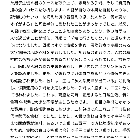
た男子生徒Ａ君のケースを取り上げ、診断から手術、そして費用負
担の全プロセスを分析します。Ａ君が自分の体臭を自覚したのは、
部活動のサッカーを終えた後の着替えの際、友人から「何か変なニ
オイがする」と冗談半分に言われたことがきっかけでした。以来、
Ａ君は教室で腕を上げることさえ躊躇うようになり、休み時間も一
人で過ごすことが増え、母親に「学校に行きたくない」と漏らすよ
うになりました。母親はすぐに情報を集め、保険診療で実績のある
大学病院の形成外科を受診しました。初診時の問診では、Ａ君の精
神的な落ち込みが顕著であることが医師に伝えられました。診察で
は、医師がＡ君の脇の皮膚を観察し、典型的なアポクリン汗腺の肥
大を認めました。また、父親もワキガ体質であるという遺伝的要因
も確認されました。医師は「生活に多大な支障が出ている」と判断
し、保険適用の手術を決定しました。手術は片脇ずつ、二回に分け
て行われました。これは、両脇を同時に固定すると日常生活、特に
食事や排泄に大きな不便が生じるためです。一回目の手術にかかっ
た費用は、診療報酬点数に基づき、三割負担で約二万五千円（検査
代や薬代を含む）でした。しかし、Ａ君の住む自治体では中学卒業
まで医療費が無料、あるいは定額（五百円）で済む助成制度があっ
たため、実際の窓口支払額は合計で千円に満たない額でした。手術
から半年が経過し、Ａ君の脇からはあの独特のニオイが完全に消え