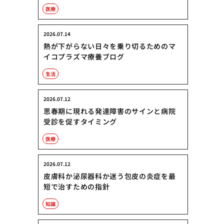
医療
2026.07.14
熱が下がらない日々を乗り切るためのマ
イコプラズマ療養ブログ
生活
2026.07.12
思春期に現れる発達障害のサインと病院
受診を促すタイミング
医療
2026.07.12
皮膚科か泌尿器科か迷う包皮の炎症を最
短で治すための指針
知識