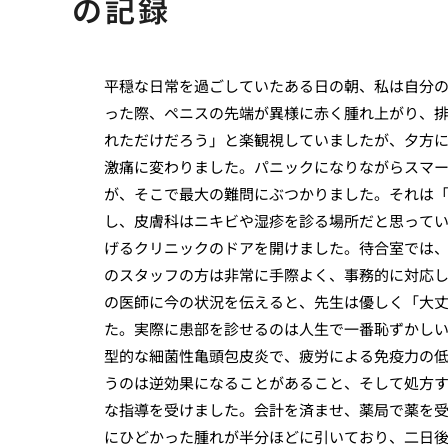
の記録
平穏な日常を過ごしていたある日の朝、私は自分
った際、ペニスの先端が異様に赤く腫れ上がり、
れただけだろう」と楽観視していましたが、夕方
激痛に変わりました。パニックになりながらスマ
が、そこで最大の難問にぶつかりました。それは
し、皮膚科はニキビや湿疹を診る場所だと思って
げるクリニックのドアを開けました。待合室では
のスタッフの方は非常に手際よく、事務的に対応
の医師に今の状況を伝えると、先生は優しく「大
た。実際に患部を診せるのは人生で一番恥ずかし
型的な細菌性亀頭包皮炎で、疲労による免疫力の
うのは逆効果になることがあること、そして処方
な指導を受けました。会計を済ませ、薬局で薬を
にひどかった腫れが半分ほどに引いており、二日