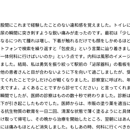
の股間にこれまで経験したことのない違和感を覚えました。トイレ
排尿の瞬間に突き刺すような鋭い痛みが走ったのです。最初は「少
になるにつれて腫れは増し、下着が触れるだけでも顔をしかめるほ
ートフォンで検索を繰り返すと「包皮炎」という言葉に辿り着きま
「一体何科に行けばいいのか」という点です。内科は風邪のイメー
いました。結局、私は勇気を振り絞って駅前の「泌尿器科」の看板
、他の患者さんと目が合わないように下を向いて過ごしましたが、
してくれたことで少しだけ心が軽くなりました。診察室に呼ばれ、
丈夫ですよ、よくあることですから診せてください」と言ってくれ
い瞬間でしたが、医師の診察はものの数十秒で終わりました。診断
低下が引き起こしたものでした。医師からは、市販の塗り薬を適当
する抗生物質の軟膏を一日二回、清潔な状態で薄く塗るようにと具
受け取って帰宅し、その晩から治療を開始したところ、翌朝にはあ
後には痛みもほとんど消失しました。もしあの時、何科に行くべき