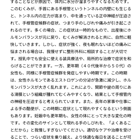
することなどが原因で、体内に水分が溜まりやすくなるためです。
このむくみが、手首にある手根管というトンネルの内壁にも生じる
と、トンネル内の圧力が高まり、中を通っている正中神経が圧迫さ
れて、手根管症候群の症状、つまり手のしびれや痛みが引き起こさ
れるのです。多くの場合、この症状は一時的なもので、出産後にホ
ルモンバランスが元に戻り、むくみが解消されると共に、自然に軽
快していきます。しかし、症状が強く、夜も眠れないほどの痛みに
悩まされる場合は、我慢せずに整形外科に相談することが大切で
す。授乳中でも安全に使える装具療法や、局所的な治療で症状を和
らげることができます。一方、更年期（４０代後半から５０代）の
女性も、同様に手根管症候群を発症しやすい時期です。この時期
は、女性ホルモンであるエストロゲンの分泌が急激に減少し、ホル
モンバランスが大きく乱れます。これにより、関節や腱の周りにあ
る滑膜という組織が腫れてむくみやすくなり、結果として手根管内
の神経を圧迫すると考えられています。また、長年の家事や仕事に
よる手の酷使が、この時期に症状として現れやすくなるという側面
もあります。妊娠中も更年期も、女性の体にとって大きな変化の時
です。その変化のサインとして現れる手のしびれを、「よくあるこ
とだから」と我慢しすぎないでください。適切なケアや治療を受け
ることで、つらい症状を乗り越え、より快適な毎日を送ることが可