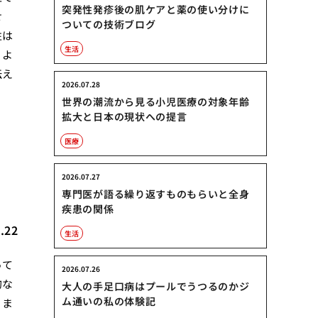
突発性発疹後の肌ケアと薬の使い分けに
せ
ついての技術ブログ
性は
生活
、よ
伝え
2026.07.28
世界の潮流から見る小児医療の対象年齢
拡大と日本の現状への提言
医療
2026.07.27
専門医が語る繰り返すものもらいと全身
疾患の関係
.22
生活
って
2026.07.26
的な
大人の手足口病はプールでうつるのかジ
ム通いの私の体験記
くま