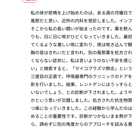
私の体が悲鳴を上げ始めたのは、ある週の月曜日
風邪だと思い、近所の内科を受診しました。イン
そこから私の長い闘いが始まったのです。薬を飲
りも、日に日に咳がひどくなっていきました。最
てくるような激しい咳に変わり、夜は咳き込んで
胸の音はきれいだと言われ、別の風邪薬を処方さ
くならない症状に、私は言いようのない不安を感
い」と検索すると、「マイコプラズマ肺炎」とい
三度目の正直で、呼吸器専門のクリニックのドア
影を行いました。結果、レントゲンにはうっすら
いないでしょう、との診断が下されました。よう
かという思いが交錯しました。処方された抗生物
つ楽になっていきました。この経験から学んだの
めることの重要性です。診断がつかないまま熱が
ら、諦めずに別の角度からのアプローチを試みる