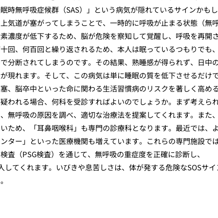
眠時無呼吸症候群（SAS）」という病気が隠れているサインかも
る上気道が塞がってしまうことで、一時的に呼吸が止まる状態（無
酸素濃度が低下するため、脳が危険を察知して覚醒し、呼吸を再開
何十回、何百回と繰り返されるため、本人は眠っているつもりでも
ルで分断されてしまうのです。その結果、熟睡感が得られず、日中
状が現れます。そして、この病気は単に睡眠の質を低下させるだけ
梗塞、脳卒中といった命に関わる生活習慣病のリスクを著しく高め
が疑われる場合、何科を受診すればよいのでしょうか。まず考えら
て、無呼吸の原因を調べ、適切な治療法を提案してくれます。また
多いため、「耳鼻咽喉科」も専門の診療科となります。最近では、
センター」といった医療機関も増えています。これらの専門施設で
検査（PSG検査）を通じて、無呼吸の重症度を正確に診断し、
導入してくれます。いびきや息苦しさは、体が発する危険なSOSサイ
い。