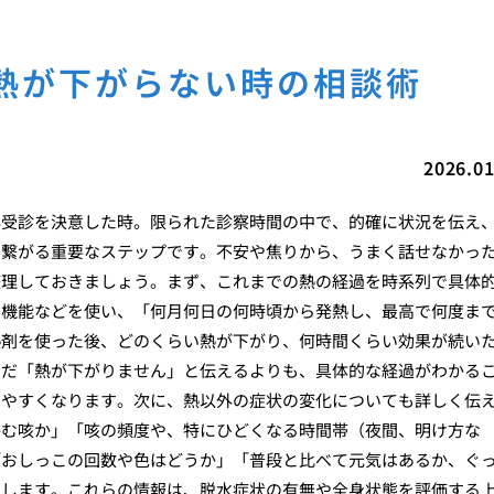
熱が下がらない時の相談術
2026.01
再受診を決意した時。限られた診察時間の中で、的確に状況を伝え
に繋がる重要なステップです。不安や焦りから、うまく話せなかっ
整理しておきましょう。まず、これまでの熱の経過を時系列で具体
モ機能などを使い、「何月何日の何時頃から発熱し、最高で何度ま
熱剤を使った後、どのくらい熱が下がり、何時間くらい効果が続い
ただ「熱が下がりません」と伝えるよりも、具体的な経過がわかる
しやすくなります。次に、熱以外の症状の変化についても詳しく伝
絡む咳か」「咳の頻度や、特にひどくなる時間帯（夜間、明け方な
「おしっこの回数や色はどうか」「普段と比べて元気はあるか、ぐ
明します。これらの情報は、脱水症状の有無や全身状態を評価する