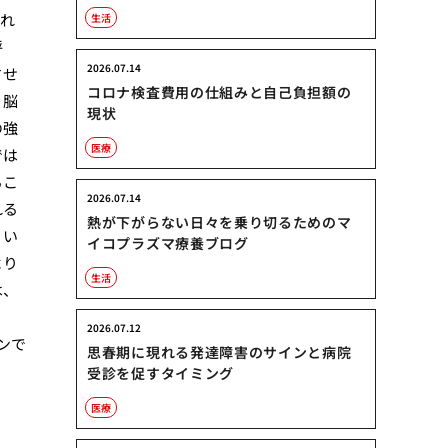
しれ
生活
呼
2026.07.14
させ
コロナ検査費用の仕組みと自己負担額の
、脳
現状
の強
医療
では
るこ
2026.07.14
れる
熱が下がらない日々を乗り切るためのマ
、い
イコプラズマ療養ブログ
より
生活
は、
2026.07.12
ンで
思春期に現れる発達障害のサインと病院
受診を促すタイミング
医療