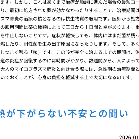
います。しかし、これはあくまで治療が順調に進んだ場合の最短コ
たり、最初に処方された薬が効かなかったりすることで、治療期間
ラズマ肺炎の治療の核となるのは抗生物質の服用です。医師から処
その服用期間は薬の種類によって三日から十日間と幅があります。
用を中止しないことです。症状が軽快しても、体内にはまだ菌が残
再燃したり、耐性菌を生み出す原因になったりします。そして、多
もしつこく残る「咳」です。この咳が完全に治まるまでの期間は、
気道の炎症が回復するのには時間がかかり、数週間から、人によっ
、大人のマイコプラズマ肺炎と向き合う際には、急性期の治療期間
置いておくことが、心身の負担を軽減する上で大切になるのです。
熱が下がらない不安との闘い
2026.01