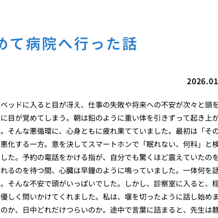
めて病院へ行った話
2026.01
。ベッドに入ると目が冴え、仕事の失敗や将来への不安が次々と頭
ぐに目が覚めてしまう。朝は鉛のように重い体を引きずって起き上
す。そんな悪循環に、心身ともに疲れ果てていました。最初は「そ
は悪化する一方。意を決してスマートホンで「眠れない、何科」と
ました。予約の電話をかける指が、自分でも驚くほど震えていたの
ばれるのを待つ間、心臓は早鐘のように鳴っていました。一体何を
か。そんな不安で頭がいっぱいでした。しかし、診察室に入ると、
と優しく問いかけてくれました。私は、堰を切ったように話し始め
るのか、日中どれだけつらいのか。途中で言葉に詰まると、先生は