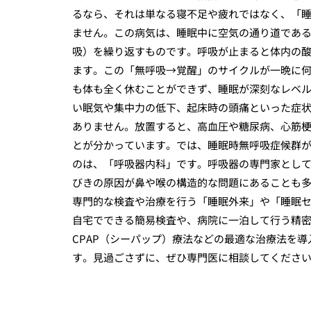
るなら、それは単なる寝不足や疲れではなく、「睡
ません。この病気は、睡眠中に空気の通り道であ
吸）を繰り返すものです。呼吸が止まると体内の
ます。この「無呼吸→覚醒」のサイクルが一晩に
も体も全く休むことができず、睡眠が深刻なレベ
い眠気や集中力の低下、起床時の頭痛といった症
ありません。放置すると、高血圧や糖尿病、心筋
とが分かっています。では、睡眠時無呼吸症候群
のは、「呼吸器内科」です。呼吸器の専門家とし
びきの原因が鼻や喉の構造的な問題にあることも
専門的な検査や治療を行う「睡眠外来」や「睡眠
自宅でできる簡易検査や、病院に一泊して行う精密
CPAP（シーパップ）療法などの最適な治療法を
す。見過ごさずに、ぜひ専門医に相談してくださ