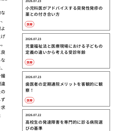
2026.07.23
小児科医がアドバイスする突発性発疹の
的な
薬との付き合い方
し、
医療
何よ
上げ
2026.07.23
へ。
児童福祉法と医療現場における子どもの
に良
定義の違いから考える受診年齢
らな
医療
は、
ン撮
2026.07.23
間違
歯医者の定期通院メリットを客観的に観
察！
たの
しず
医療
を求
た
2026.07.22
高校生の発達障害を専門的に診る病院選
びの基準