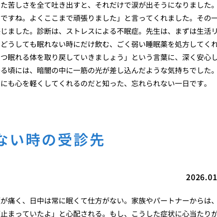
った苦しさを全て吐き出すと、それだけで涙が出そうになりました
たですね。よくここまで頑張りました」と言ってくれました。その
感じました。診断は、ストレスによる不眠症。先生は、まずは生活
、どうしても眠れない時にだけ飲む、ごく弱い睡眠薬を処方してく
ずつ眠れる体を取り戻していきましょう」という言葉に、深く安心
帰る頃には、暗闇の中に一筋の光が差し込んだような気持ちでした
なにも心を軽くしてくれるのだと知った、忘れられない一日です。
ない時の受診先
2026.01
頭が痛く、日中は常に眠くて仕方がない。家族やパートナーからは
が止まっていたよ」と心配される。もし、こうした症状に心当たり