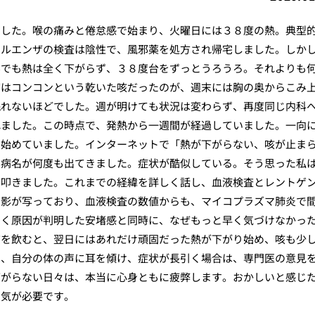
でした。喉の痛みと倦怠感で始まり、火曜日には３８度の熱。典型
フルエンザの検査は陰性で、風邪薬を処方され帰宅しました。しか
んでも熱は全く下がらず、３８度台をずっとうろうろ。それよりも
初はコンコンという乾いた咳だったのが、週末には胸の奥からこみ
眠れないほどでした。週が明けても状況は変わらず、再度同じ内科
れました。この時点で、発熱から一週間が経過していました。一向
じ始めていました。インターネットで「熱が下がらない、咳が止ま
う病名が何度も出てきました。症状が酷似している。そう思った私
を叩きました。これまでの経緯を詳しく話し、血液検査とレントゲ
と影が写っており、血液検査の数値からも、マイコプラズマ肺炎で
やく原因が判明した安堵感と同時に、なぜもっと早く気づけなかっ
質を飲むと、翌日にはあれだけ頑固だった熱が下がり始め、咳も少
は、自分の体の声に耳を傾け、症状が長引く場合は、専門医の意見
下がらない日々は、本当に心身ともに疲弊します。おかしいと感じ
勇気が必要です。