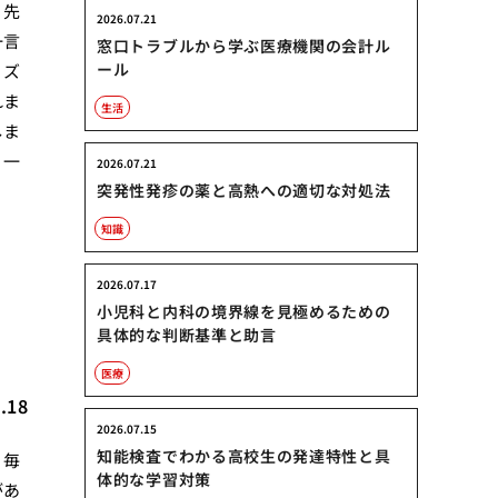
。先
2026.07.21
一言
窓口トラブルから学ぶ医療機関の会計ル
ール
リズ
れま
生活
しま
。一
2026.07.21
突発性発疹の薬と高熱への適切な対処法
知識
2026.07.17
小児科と内科の境界線を見極めるための
具体的な判断基準と助言
医療
.18
2026.07.15
知能検査でわかる高校生の発達特性と具
、毎
体的な学習対策
があ