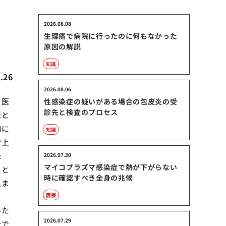
2026.08.08
生理痛で病院に行ったのに何もなかった
原因の解説
知識
.26
2026.08.06
、医
性感染症の疑いがある場合の包皮炎の受
診先と検査のプロセス
たと
的に
知識
で上
た
2026.07.30
マイコプラズマ感染症で熱が下がらない
こと
時に確認すべき全身の兆候
えま
医療
った
2026.07.29
上で