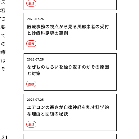
ース
生活
は容
方さ
2026.07.26
医療事務の視点から見る風邪患者の受付
重要
と診療科誘導の裏側
って
くの
医療
治療
2026.07.26
ては
なぜものもらいを繰り返すのかその原因
とそ
と対策
医療
2026.07.25
エアコンの寒さが自律神経を乱す科学的
な理由と回復の秘訣
生活
.21