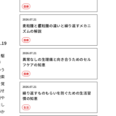
医療
2026.07.21
麦粒腫と霰粒腫の違いと繰り返すメカニ
ズムの解説
医療
.19
2026.07.21
を駆
異常なしの生理痛と向き合うためのセル
が
フケアの知恵
のう
医療
検索
を覚
2026.07.21
話せ
繰り返すものもらいを防ぐための生活習
穏や
慣の知恵
まし
生活
静か