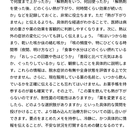
で何度まで上がったか」「解熱剤をいつ、何回使ったか」「解熱剤
を使った後、どのくらい熱が下がり、何時間くらい効果が続いた
か」などを記録しておくと、非常に役立ちます。ただ「熱が下がり
ません」と伝えるよりも、具体的な経過がわかることで、医師は病
状の重さや薬の効果を客観的に判断しやすくなります。次に、熱以
外の症状の変化についても詳しく伝えましょう。「咳はいつから始
まり、乾いた咳か痰の絡む咳か」「咳の頻度や、特にひどくなる時
間帯（夜間、明け方など）」「食事や水分はどのくらい摂れている
か」「おしっこの回数や色はどうか」「普段と比べて元気はある
か、ぐったりしているか」など、観察したことを具体的に説明しま
す。これらの情報は、脱水症状の有無や全身状態を評価する上で欠
かせません。さらに、現在服用している薬の名前と、いつから飲ん
でいるかを正確に伝えることも忘れてはいけません。お薬手帳を持
参するのが最も確実です。その上で、「この薬を飲んでも熱が下が
らないのですが、耐性菌の可能性はありますか」「薬を変更すると
したら、どのような選択肢がありますか」といった具体的な質問を
投げかけることで、より踏み込んだ治療方針についての話し合いが
できます。要点をまとめたメモを持参し、冷静に、かつ具体的に情
報を伝えることが、不安な状況を打開するための鍵となるのです。