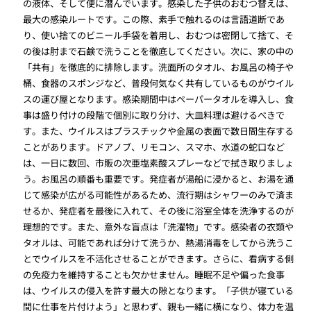
の液体、そして便に潜んでいます。感染した子供のおむつ替えは、
最大の感染ルートです。この際、素手で触れるのは言語道断であ
り、使い捨てのビニール手袋を着用し、おむつは密閉して捨て、そ
の後は肘まで石鹸で洗うことを徹底してください。次に、家の中の
「共有」を徹底的に排除します。洗面所のタオル、お風呂の椅子や
桶、食器のスポンジなど、普段何気なく共有しているものがウイル
スの運び屋となります。感染期間中はペーパータオルを導入し、食
事は盛り付けの段階で個別に取り分け、大皿料理は避けるべきで
す。また、ウイルスはプラスチックや金属の表面で数日間生存する
ことがあります。ドアノブ、リモコン、スマホ、水道の蛇口など
は、一日に数回、市販の次亜塩素酸スプレーなどで拭き取りましょ
う。お風呂の順番も重要です。発症者が湯船に浸かると、お湯を通
じて感染が広がる可能性があるため、流行期はシャワーのみで済ま
せるか、発症者を最後に入れて、その後に浴室全体を洗浄するのが
理想的です。また、意外な盲点は「洗濯物」です。感染者の衣類や
タオルは、可能であれば分けて洗うか、熱湯消毒をしてから洗うこ
とでウイルスを不活化させることができます。さらに、看病する側
の免疫力を維持することも欠かせません。睡眠不足や偏った食事
は、ウイルスの侵入を許す最大の隙となります。「子供が寝ている
間に仕事を片付けよう」と思わず、親も一緒に横になり、体力を温