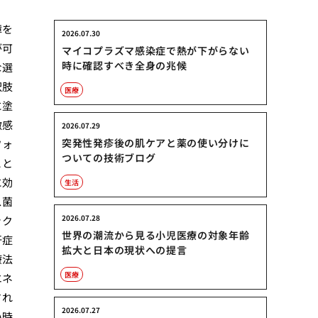
障を
2026.07.30
が可
マイコプラズマ感染症で熱が下がらない
時に確認すべき全身の兆候
な選
択肢
医療
に塗
激感
2026.07.29
突発性発疹後の肌ケアと薬の使い分けに
フォ
ついての技術ブログ
こと
に効
生活
ス菌
2026.07.28
ック
世界の潮流から見る小児医療の対象年齢
汗症
拡大と日本の現状への提言
療法
医療
エネ
され
2026.07.27
い時