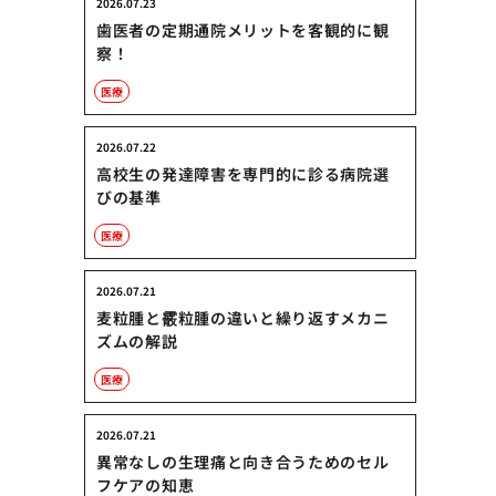
2026.07.23
歯医者の定期通院メリットを客観的に観
察！
医療
2026.07.22
高校生の発達障害を専門的に診る病院選
びの基準
医療
2026.07.21
麦粒腫と霰粒腫の違いと繰り返すメカニ
ズムの解説
医療
2026.07.21
異常なしの生理痛と向き合うためのセル
フケアの知恵