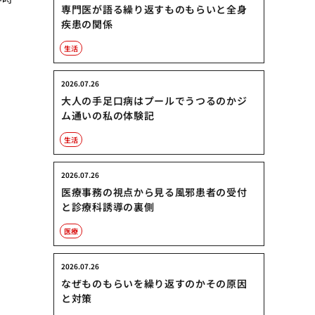
専門医が語る繰り返すものもらいと全身
。
疾患の関係
生活
2026.07.26
大人の手足口病はプールでうつるのかジ
ム通いの私の体験記
生活
2026.07.26
医療事務の視点から見る風邪患者の受付
と診療科誘導の裏側
医療
2026.07.26
なぜものもらいを繰り返すのかその原因
と対策