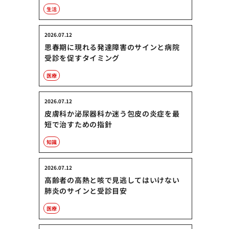
生活
2026.07.12
思春期に現れる発達障害のサインと病院
受診を促すタイミング
医療
2026.07.12
皮膚科か泌尿器科か迷う包皮の炎症を最
短で治すための指針
知識
2026.07.12
高齢者の高熱と咳で見逃してはいけない
肺炎のサインと受診目安
医療