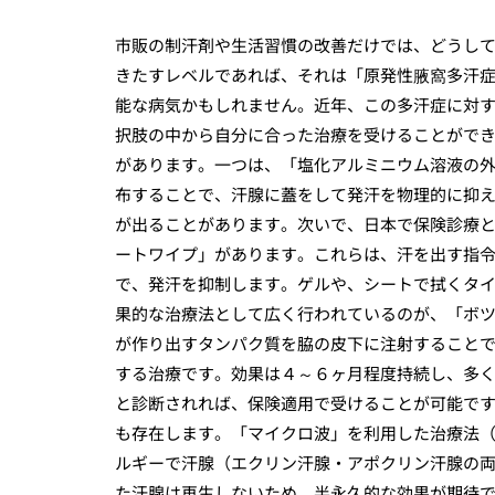
市販の制汗剤や生活習慣の改善だけでは、どうし
きたすレベルであれば、それは「原発性腋窩多汗
能な病気かもしれません。近年、この多汗症に対
択肢の中から自分に合った治療を受けることがで
があります。一つは、「塩化アルミニウム溶液の
布することで、汗腺に蓋をして発汗を物理的に抑
が出ることがあります。次いで、日本で保険診療
ートワイプ」があります。これらは、汗を出す指
で、発汗を抑制します。ゲルや、シートで拭くタ
果的な治療法として広く行われているのが、「ボ
が作り出すタンパク質を脇の皮下に注射すること
する治療です。効果は４～６ヶ月程度持続し、多
と診断されれば、保険適用で受けることが可能で
も存在します。「マイクロ波」を利用した治療法
ルギーで汗腺（エクリン汗腺・アポクリン汗腺の
た汗腺は再生しないため、半永久的な効果が期待