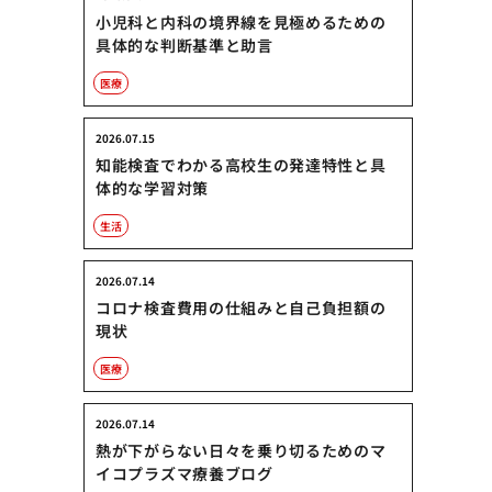
小児科と内科の境界線を見極めるための
具体的な判断基準と助言
医療
2026.07.15
知能検査でわかる高校生の発達特性と具
体的な学習対策
生活
2026.07.14
コロナ検査費用の仕組みと自己負担額の
現状
医療
2026.07.14
熱が下がらない日々を乗り切るためのマ
イコプラズマ療養ブログ