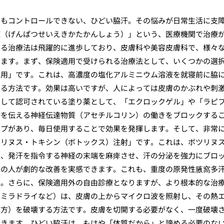
てもコントロールできない、ひどい脇汗。その悩みが日常生活に支
症（げんぱつせいえきかたかんしょう）」という、医療機関で治療
する治療法は飛躍的に進歩しており、皮膚科や美容皮膚科で、様々
きます。まず、保険適用で受けられる治療法として、いくつかの選
外用」です。これは、高濃度の塩化アルミニウム溶液を就寝前に脇
える方法です。効果は高いですが、人によっては皮膚のかぶれや刺
として認可されている塗り薬として、「エクロックゲル」や「ラピ
令を伝える神経伝達物質（アセチルコリン）の働きをブロックする
イプがあり、毎日使用することで効果を発揮します。そして、非常
ツリヌス・トキシン（ボトックス）注射」です。これは、ボツリヌ
で、発汗を指令する神経の末端を麻痺させ、汗の分泌を強力にブロ
くの人が劇的な改善を実感できます。これも、重度の原発性腋窩多
す。さらに、保険適用外の自由診療となりますが、より根本的な治
（ミラドライなど）は、皮膚の上からマイクロ波を照射し、その熱
両方）を破壊する方法です。皮膚を切開する必要がなく、一度破壊
できます。ひどい脇汗は、もはや「体質だから」と諦める必要のな